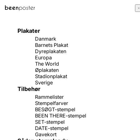
LEVERING:
1-3 hverdage
RETUR:
30 dage
Køb 3 plakater - få 3 rammelister gratis
Plakater
Danmark
Barnets Plakat
Dyreplakaten
Europa
The World
Øplakaten
Stadionplakat
Sverige
Tilbehør
Rammelister
Stempelfarver
BESØGT-stempel
BEEN THERE-stempel
SET-stempel
DATE-stempel
Gavekort