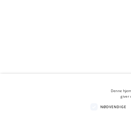
KONTAKT OS
KUNDESERVI
Kontakt
BeenPoster ApS
Retur
info@beenposter.dk
Handels
CVR: 44830639
Cookiein
Lager & pakkeri
Hørsvinget 3
Denne hjemm
giver 
2630 Taastrup
NØDVENDIGE