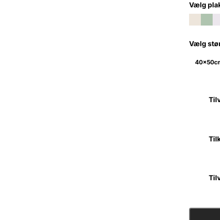
Vælg pla
Color: B
Color
Co
Vælg stø
Size:
40x50c
Til
Til
Til