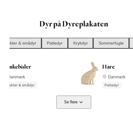
Med plaka
af 100% e
Leverings
selvfølge
30 dages 
Vores ram
Julegaver
Dyr på Dyreplakaten
Europa 
🎄
Insekter & smådyr
Pattedyr
Krybdyr
Sommerfugle
Bænkebider
Hare
Danmark
Danmark
Insekter & smådyr
Pattedyr
Se flere