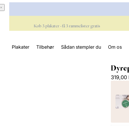
Køb 3 plakater - få 3 rammelister gratis
Plakater
Tilbehør
Sådan stempler du
Om os
Dyre
319,00 