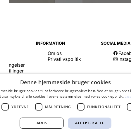
CE
INFORMATION
SOCIAL MEDIA
 os
Om os
Face
Privatlivspolitik
Insta
betingelser
dstillinger
Denne hjemmeside bruger cookies
eside bruger cookies til at forbedre brugeroplevelsen. Ved at bruge vore
du samtykke til alle cookies i overensstemmelse med vores cookiepolitik.
Læs
YDEEVNE
MÅLRETNING
FUNKTIONALITET
AFVIS
ACCEPTER ALLE