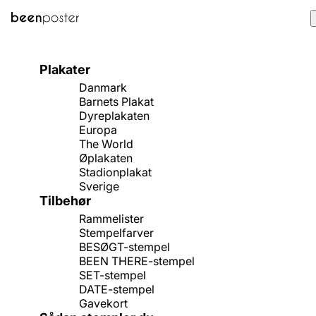
LEVERING:
1-3 hverdage
RETUR:
30 dage
Plakater
Danmark
Barnets Plakat
Dyreplakaten
Europa
The World
Øplakaten
Stadionplakat
Sverige
Tilbehør
Rammelister
Stempelfarver
BESØGT-stempel
BEEN THERE-stempel
SET-stempel
DATE-stempel
Gavekort