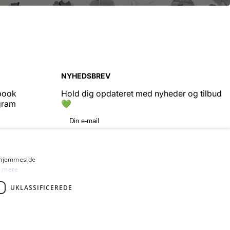
NYHEDSBREV
book
Hold dig opdateret med nyheder og tilbud
gram
💚
Din e-mail
TILMELD
s hjemmeside
 mere
UKLASSIFICEREDE
BeenPoster 2026 ©