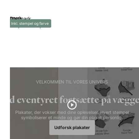
Danmark
Inkl. stempel og farve
Fra
289,00 kr
-
449,00 kr
VELKOMMEN TIL VORES UNIVERS
Lad eventyret fortsætte på vægg
Plakater, der vokser med dine oplevelser. Hvert stempel
symboliserer et minde og gør din plakat personlig.
Udforsk plakater