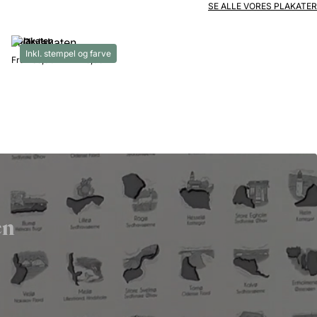
SE ALLE VORES PLAKATER
Øplakaten
Inkl. stempel og farve
Fra
289,00 kr
-
449,00 kr
en